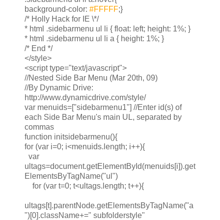
background-color:
#FFFFF
;}
/* Holly Hack for IE \*/
* html .sidebarmenu ul li { float: left; height: 1%; }
* html .sidebarmenu ul li a { height: 1%; }
/* End */
</style>
<script type="text/javascript">
//Nested Side Bar Menu (Mar 20th, 09)
//By Dynamic Drive:
http://www.dynamicdrive.com/style/
var menuids=["sidebarmenu1"] //Enter id(s) of
each Side Bar Menu's main UL, separated by
commas
function initsidebarmenu(){
for (var i=0; i<menuids.length; i++){
var
ultags=document.getElementById(menuids[i]).get
ElementsByTagName("ul")
for (var t=0; t<ultags.length; t++){
ultags[t].parentNode.getElementsByTagName("a
")[0].className+=" subfolderstyle"