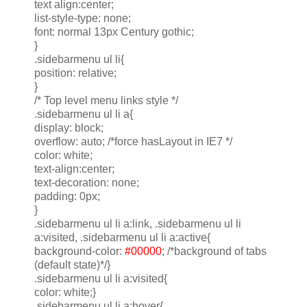
text align:center;
list-style-type: none;
font: normal 13px Century gothic;
}
.sidebarmenu ul li{
position: relative;
}
/* Top level menu links style */
.sidebarmenu ul li a{
display: block;
overflow: auto; /*force hasLayout in IE7 */
color: white;
text-align:center;
text-decoration: none;
padding: 0px;
}
.sidebarmenu ul li a:link, .sidebarmenu ul li
a:visited, .sidebarmenu ul li a:active{
background-color:
#00000
; /*background of tabs
(default state)*/}
.sidebarmenu ul li a:visited{
color: white;}
.sidebarmenu ul li a:hover{