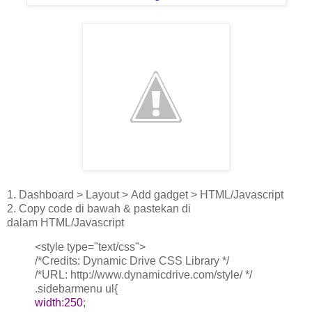
1. Dashboard > Layout > Add gadget > HTML/Javascript
2. Copy code di bawah & pastekan di
dalam HTML/Javascript
<style type="text/css">
/*Credits: Dynamic Drive CSS Library */
/*URL: http://www.dynamicdrive.com/style/ */
.sidebarmenu ul{
width:250
;