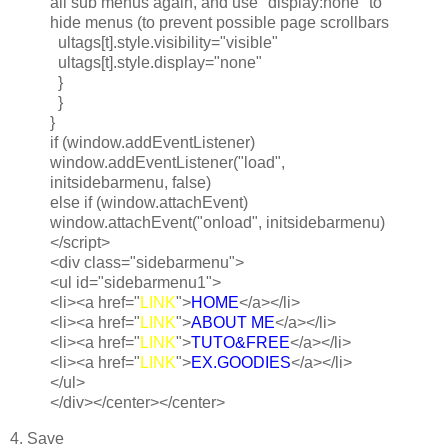
all sub menus again, and use "display:none" to
hide menus (to prevent possible page scrollbars
ultags[t].style.visibility="visible"
ultags[t].style.display="none"
}
}
}
if (window.addEventListener)
window.addEventListener("load",
initsidebarmenu, false)
else if (window.attachEvent)
window.attachEvent("onload", initsidebarmenu)
</script>
<div class="sidebarmenu">
<ul id="sidebarmenu1">
<li><a href="
LINK
">
HOME
</a></li>
<li><a href="
LINK
">
ABOUT ME
</a></li>
<li><a href="
LINK
">
TUTO&FREE
</a></li>
<li><a href="
LINK
">
EX.GOODIES
</a></li>
</ul>
</div></center></center>
4. Save