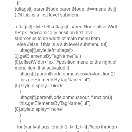
if
(ultags[t].parentNode.parentNode.id==menuids[i]
) //if this is a first level submenu
ultags[t].style.left=ultags[t].parentNode.offsetWidt
h+"px" //dynamically position first level
submenus to be width of main menu item
else //else if this is a sub level submenu (ul)
ultags[t].style.left=ultags[t-
1].getElementsByTagName("a")
[0].offsetWidth+"px" //position menu to the right of
menu item that activated it
ultags[t].parentNode.onmouseover=function(){
this.getElementsByTagName("ul")
[0].style.display="block"
}
ultags[t].parentNode.onmouseout=function(){
this.getElementsByTagName("ul")
[0].style.display="none"
}
}
for (var t=ultags.length-1; t>-1; t--){ //loop through